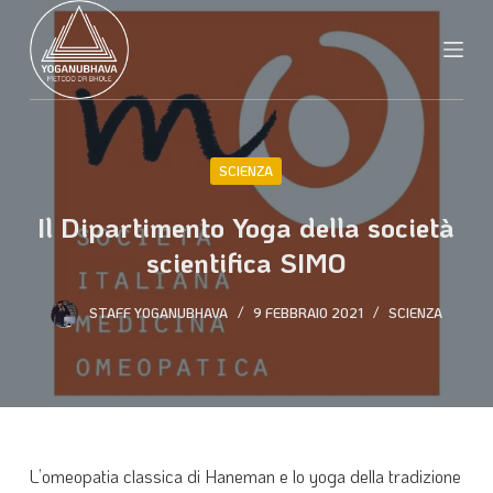
S
a
l
t
a
a
SCIENZA
l
c
Il Dipartimento Yoga della società
o
scientifica SIMO​
n
t
STAFF YOGANUBHAVA
9 FEBBRAIO 2021
SCIENZA
e
n
u
t
o
L’omeopatia classica di Haneman e lo yoga della tradizione