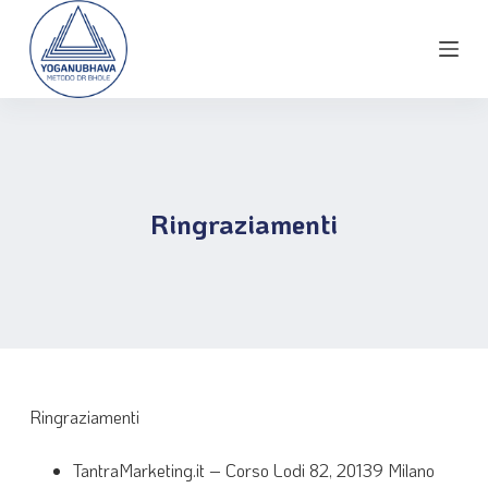
S
a
l
t
a
a
l
c
Ringraziamenti
o
n
t
e
n
u
t
Ringraziamenti
o
TantraMarketing.it – Corso Lodi 82, 20139 Milano