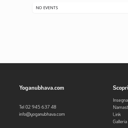
NO EVENTS
Yoganubhava.com
Scopri
Insegna
Tel ‭02 945 637 48‬
Namast
info@yoganubhava.com
Link
Galleria