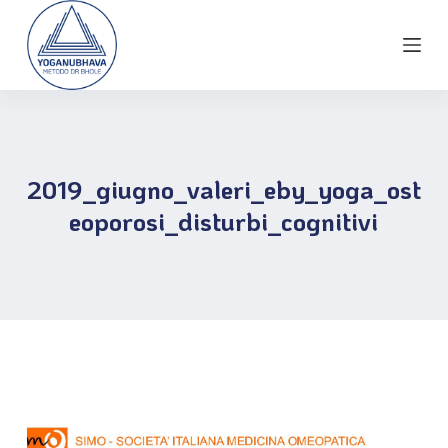
S
a
l
t
a
a
l
2019_giugno_valeri_eby_yoga_ost
c
eoporosi_disturbi_cognitivi
o
n
t
e
n
u
t
o