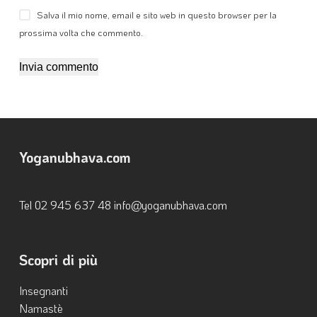
Salva il mio nome, email e sito web in questo browser per la
prossima volta che commento.
Invia commento
Yoganubhava.com
Tel ‭02 945 637 48‬ info@yoganubhava.com
Scopri di più
Insegnanti
Namastè